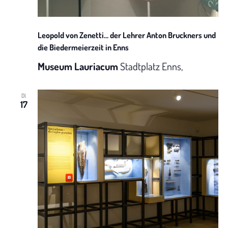
N
t
a
u
Leopold von Zenetti… der Lehrer Anton Bruckners und
v
die Biedermeierzeit in Enns
n
i
Museum Lauriacum
Stadtplatz Enns,
g
g
DI.
A
a
17
t
n
i
s
o
i
n
c