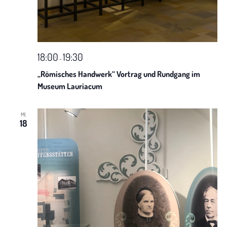
h
t
e
18:00
19:30
-
n
„Römisches Handwerk“ Vortrag und Rundgang im
Museum Lauriacum
-
N
MI.
18
a
v
i
g