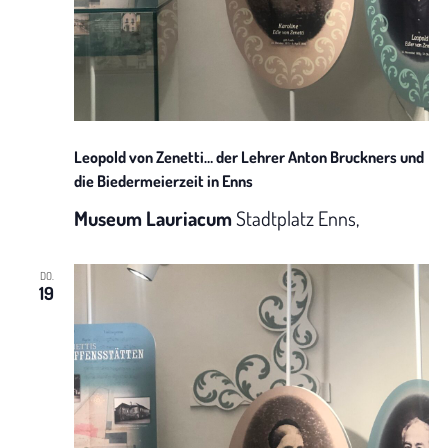
a
t
i
Leopold von Zenetti… der Lehrer Anton Bruckners und
o
die Biedermeierzeit in Enns
n
Museum Lauriacum
Stadtplatz Enns,
DO.
19