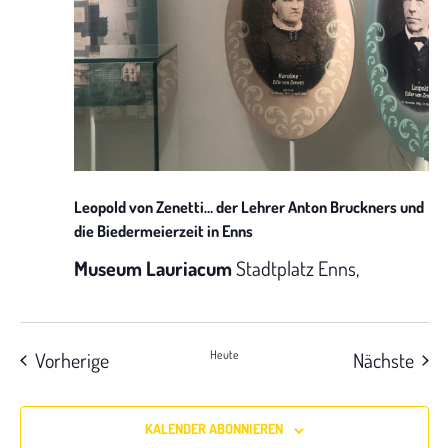
Leopold von Zenetti… der Lehrer Anton Bruckners und
die Biedermeierzeit in Enns
Museum Lauriacum
Stadtplatz Enns,
Veranstaltungen
Vera
Vorherige
Heute
Nächste
KALENDER ABONNIEREN