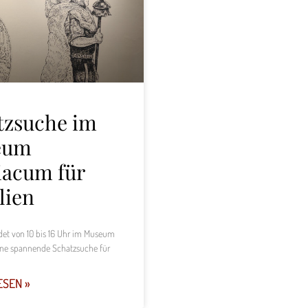
tzsuche im
eum
iacum für
lien
ndet von 10 bis 16 Uhr im Museum
ne spannende Schatzsuche für
ESEN »