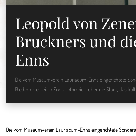
Leopold von Zene
Bruckners und die
Enns
Die vom Museumverein Lauriacum-Enns eingerichtete Sonde
Biedermeierzeit in Enns“ informiert über die Stadt, das kul
Die vom Museumverein Lauriacum-Enns eingerichtete Sonderauss