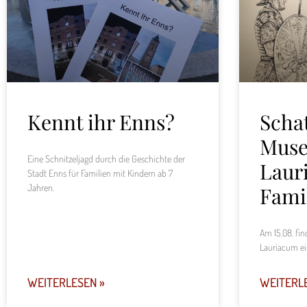
Kennt ihr Enns?
Scha
Mus
Eine Schnitzeljagd durch die Geschichte der
Laur
Stadt Enns für Familien mit Kindern ab 7
Jahren.
Fami
Am 15.08. fi
Lauriacum ei
WEITERLESEN »
WEITERL