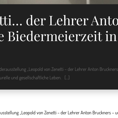
tti… der Lehrer Ant
 Biedermeierzeit in
rausstellung „Leopold von Zenetti – der Lehrer Anton Bruckners
turelle und gesellschaftliche Leben. […]
tellung „Leopold von Zenetti – der Lehrer Anton Bruckners – und 