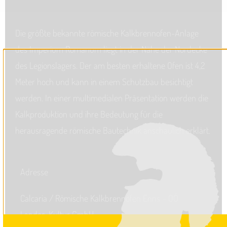
Die größte bekannte römische Kalkbrennofen-Anlage
des Imperium Romanum liegt in der Nähe der Nordecke
des Legionslagers. Der am besten erhaltene Ofen ist 4,2
Meter hoch und kann in einem Schutzbau besichtigt
werden. In einer multimedialen Präsentation werden die
Kalkproduktion und ihre Bedeutung für die
herausragende römische Bautechnik anschaulich erklärt.
Adresse
Calcaria / Römische Kalkbrennöfen Enns – OÖ
Landes-Kultur GmbH