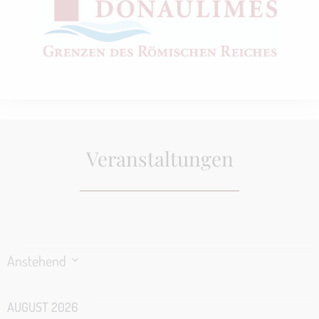
Veranstaltungen
Anstehend
D
a
AUGUST 2026
t