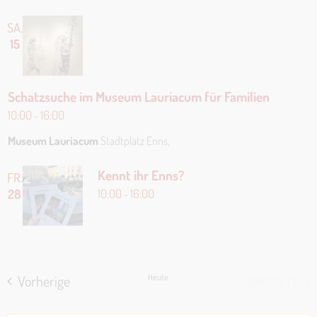
u
SA.
m
15
w
ä
h
Schatzsuche im Museum Lauriacum für Familien
l
10:00
16:00
-
e
n
Museum Lauriacum
Stadtplatz Enns,
.
Kennt ihr Enns?
FR.
10:00
16:00
28
-
Veranstaltungen
Vorherige
Heute
NÄCHSTE
VERANS