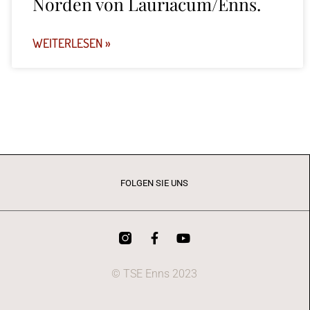
Norden von Lauriacum/Enns.
WEITERLESEN »
FOLGEN SIE UNS
© TSE Enns 2023