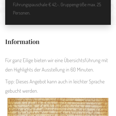
Führungspauschale € 42,-. Gruppengröße max. 25
Personen.
Information
Für ganz Eilige bieten wir eine Übersichtsführung mit
den Highlights der Ausstellung in 60 Minuten.
Tipp: Dieses Angebot kann auch in leichter Sprache
gebucht werden.