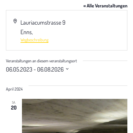
« Alle Veranstaltungen
A
Lauriacumstrasse 9
d
Enns
,
r
Wegbeschreibung
e
s
Veranstaltungen an diesem veranstaltungsort
 - 
06.05.2023
06.08.2026
s
D
e
a
April 2024
t
u
SA.
20
m
w
ä
h