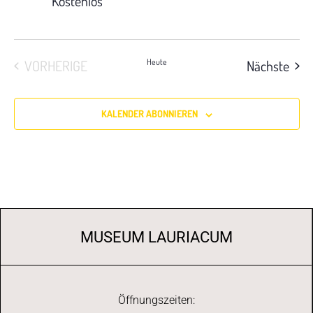
Kostenlos
Vera
VORHERIGE
Heute
Nächste
VERANSTALTUNGEN
KALENDER ABONNIEREN
MUSEUM LAURIACUM
Öffnungszeiten: