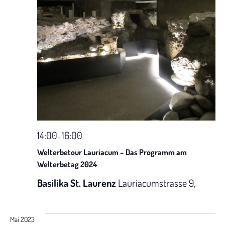
l
e
n
.
14:00
16:00
-
Welterbetour Lauriacum – Das Programm am
Welterbetag 2024
Basilika St. Laurenz
Lauriacumstrasse 9,
Mai 2023