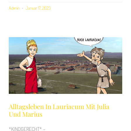
Admin
Januar 17, 2023
Alltagsleben In Lauriacum Mit Julia
Und Marius
*KINDGERECHT* –