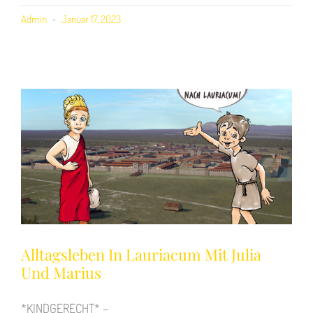
Admin
Januar 17, 2023
Alltagsleben In Lauriacum Mit Julia
Und Marius
*KINDGERECHT* –