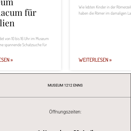
eum
Wie lebten Kinder in der Römerze
iacum für
haben die Römer im damaligen La
lien
ndet von 10 bis 16 Uhr im Museum
ne spannende Schatzsuche für
ESEN »
WEITERLESEN »
MUSEUM 1212 ENNS
Öffnungszeiten: