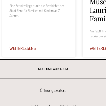
Mus
Eine Schnitzeljagd durch die Geschichte der
Laur
Stadt Enns für Familien mit Kindern ab 7
Jahren.
Fami
Am 15.08. fi
Lauriacum ei
WEITERLESEN »
WEITERL
MUSEUM LAURIACUM
Öffnungszeiten: