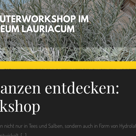
lanzen entdecken:
rkshop
n nicht nur in Tees und Salben, sondern auch in Form von Hydrol
twickelt, […]