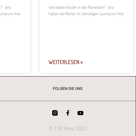
it? Wie
Wie lebten Kinder in der Römerzeit? Wie
uriacum ihre
haben die Römer im damaligen Lauriacum ihre
WEITERLESEN »
FOLGEN SIE UNS
© TSE Enns 2023