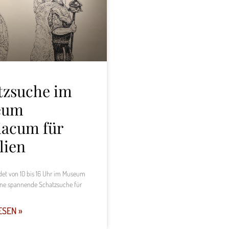
tzsuche im
eum
iacum für
lien
ndet von 10 bis 16 Uhr im Museum
ne spannende Schatzsuche für
ESEN »