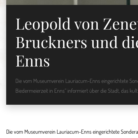
Leopold von Zene
Bruckners und die
Enns
Die vom Museumverein Lauriacum-Enns eingerichtete Sonde
Biedermeierzeit in Enns“ informiert über die Stadt, das kul
Die vom Museumverein Lauriacum-Enns eingerichtete Sonderauss