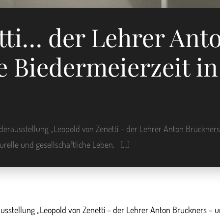
tti… der Lehrer Ant
 Biedermeierzeit in
rausstellung „Leopold von Zenetti – der Lehrer Anton Bruckners
turelle und gesellschaftliche Leben. […]
tellung „Leopold von Zenetti – der Lehrer Anton Bruckners – und 