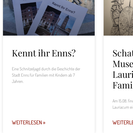
Kennt ihr Enns?
Scha
Mus
Eine Schnitzeljagd durch die Geschichte der
Laur
Stadt Enns für Familien mit Kindern ab 7
Jahren.
Fami
Am 15.08. fi
Lauriacum ei
WEITERLESEN »
WEITERL