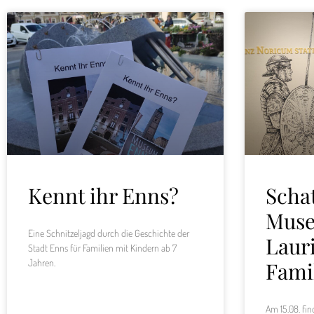
Kennt ihr Enns?
Scha
Mus
Eine Schnitzeljagd durch die Geschichte der
Laur
Stadt Enns für Familien mit Kindern ab 7
Jahren.
Fami
Am 15.08. fi