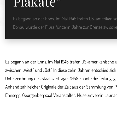
Plakate“
Es begann an der Enns. Im Mai 1945 trafen US-amerikani
Donau wurde der Fluss für zehn Jahre zur Grenze zwische
Es begann an der Enns. Im Mai 1945 trafen US-amerikanische
zwischen „West“ und „Ost“. In diese zehn Jahren entschied sich 
Unterzeichnung des Staatsvertrages 1955 konnte die Teilungsg
Anhand zahlreicher Originale der Zeit aus der Sammlung von Prof
Ennsegg, Georgenbergsaal Veranstalter: Museumverein Lauriac