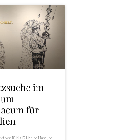
tzsuche im
eum
iacum für
lien
ndet von 10 bis 16 Uhr im Museum