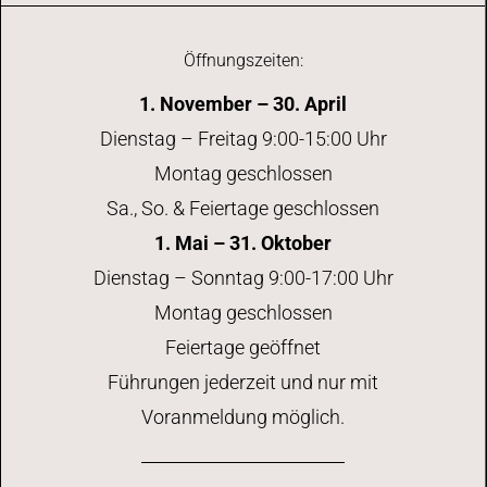
n
n
n
n
n
n
n
i
s
s
o
t
Öffnungszeiten:
i
n
a
1. November – 30. April
c
Dienstag – Freitag 9:00-15:00 Uhr
l
h
Montag geschlossen
t
Sa., So. & Feiertage geschlossen
t
u
1. Mai – 31. Oktober
e
Dienstag – Sonntag 9:00-17:00 Uhr
n
Montag geschlossen
n
g
Feiertage geöffnet
e
-
Führungen jederzeit und nur mit
Voranmeldung möglich.
n
N