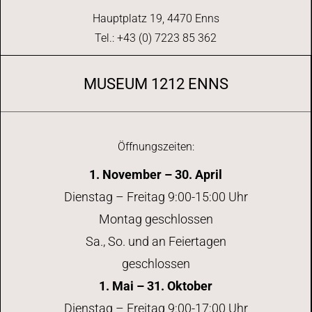
a
Hauptplatz 19, 4470 Enns
v
Tel.: +43 (0) 7223 85 362
i
MUSEUM 1212 ENNS
g
a
Öffnungszeiten:
t
1. November – 30. April
Dienstag – Freitag 9:00-15:00 Uhr
i
Montag geschlossen
o
Sa., So. und an Feiertagen
geschlossen
n
1. Mai – 31. Oktober
Dienstag – Freitag 9:00-17:00 Uhr