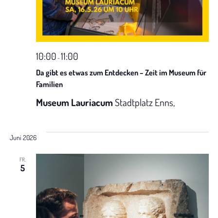
h
t
e
10:00
11:00
-
n
Da gibt es etwas zum Entdecken – Zeit im Museum für
Familien
-
Museum Lauriacum
Stadtplatz Enns,
N
a
Juni 2026
v
FR.
5
i
g