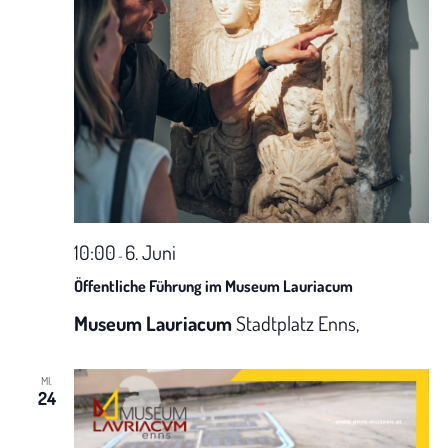
a
t
i
o
n
10:00
6. Juni
-
Öffentliche Führung im Museum Lauriacum
Museum Lauriacum
Stadtplatz Enns,
MI.
24