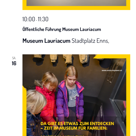
N
t
a
u
10:00
11:30
-
v
Öffentliche Führung Museum Lauriacum
n
i
Museum Lauriacum
Stadtplatz Enns,
g
g
SA.
A
a
16
t
n
i
s
o
i
n
c