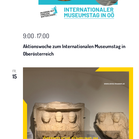
h
t
e
9:00
17:00
-
n
Aktionswoche zum Internationalen Museumstag in
Oberösterreich
-
N
FR.
15
a
v
i
g