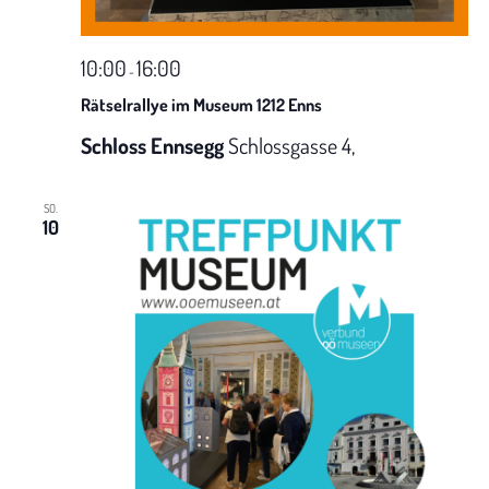
N
t
a
u
10:00
16:00
-
v
Rätselrallye im Museum 1212 Enns
n
i
Schloss Ennsegg
Schlossgasse 4,
g
g
SO.
A
a
10
t
n
i
s
o
i
n
c