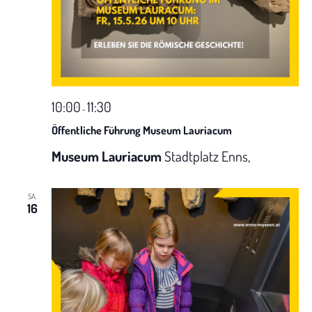
a
t
i
10:00
11:30
-
o
Öffentliche Führung Museum Lauriacum
n
Museum Lauriacum
Stadtplatz Enns,
SA.
16