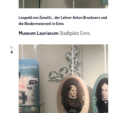
N
t
a
u
Leopold von Zenetti… der Lehrer Anton Bruckners und
v
die Biedermeierzeit in Enns
n
i
Museum Lauriacum
Stadtplatz Enns,
g
g
SO.
A
a
4
t
n
i
s
o
i
n
c