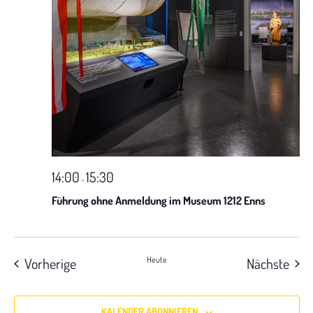
a
t
i
o
n
14:00
15:30
-
Führung ohne Anmeldung im Museum 1212 Enns
Veranstaltungen
Vera
Vorherige
Heute
Nächste
KALENDER ABONNIEREN