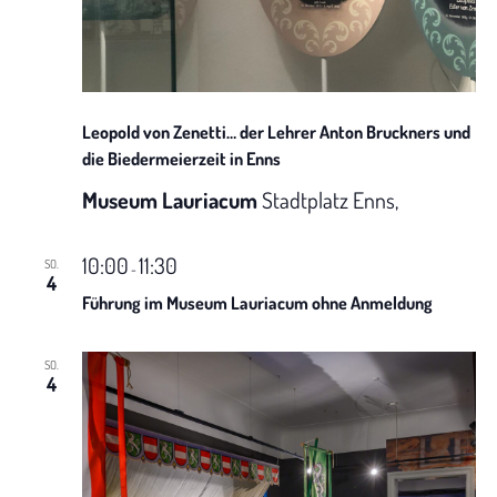
h
t
e
Leopold von Zenetti… der Lehrer Anton Bruckners und
n
die Biedermeierzeit in Enns
Museum Lauriacum
Stadtplatz Enns,
-
N
10:00
11:30
SO.
-
4
Führung im Museum Lauriacum ohne Anmeldung
a
v
SO.
4
i
g