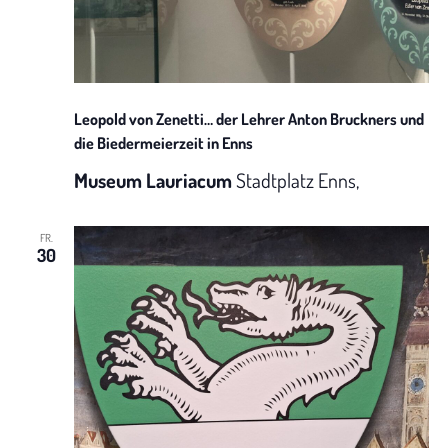
h
t
e
Leopold von Zenetti… der Lehrer Anton Bruckners und
n
die Biedermeierzeit in Enns
Museum Lauriacum
Stadtplatz Enns,
-
N
FR.
30
a
v
i
g