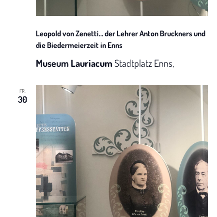
N
t
a
u
Leopold von Zenetti… der Lehrer Anton Bruckners und
v
die Biedermeierzeit in Enns
n
i
Museum Lauriacum
Stadtplatz Enns,
g
g
FR.
A
a
30
t
n
i
s
o
i
n
c