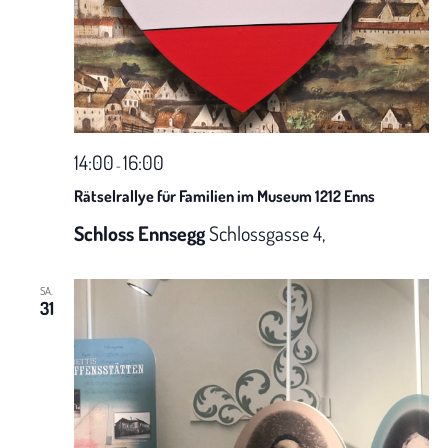
a
t
i
14:00
16:00
o
-
Rätselrallye für Familien im Museum 1212 Enns
n
Schloss Ennsegg
Schlossgasse 4,
SA.
31