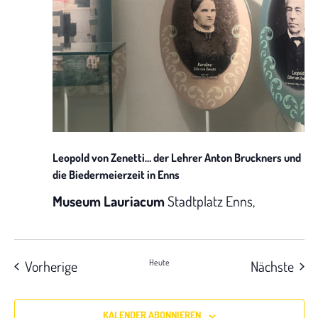
Leopold von Zenetti… der Lehrer Anton Bruckners und
die Biedermeierzeit in Enns
Museum Lauriacum
Stadtplatz Enns,
Veranstaltungen
Vera
Vorherige
Heute
Nächste
KALENDER ABONNIEREN