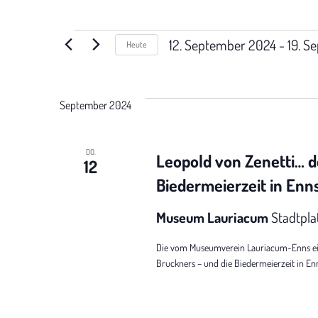
12. September 2024
 - 
19. S
Heute
D
a
t
September 2024
u
m
w
DO.
Leopold von Zenetti… d
12
ä
Biedermeierzeit in Enn
h
l
Museum Lauriacum
Stadtpla
e
n
Die vom Museumverein Lauriacum-Enns eing
.
Bruckners – und die Biedermeierzeit in Enns