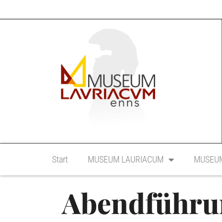
Start
MUSEUM LAURIACUM
MUSEUM
Abendführu