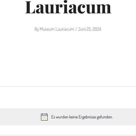
Lauriacum
By
Museum Lauriacum
/
Juni 25, 2024
Es wurden keine Ergebnisse gefunden.
H
i