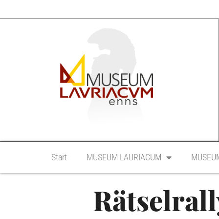
Start
MUSEUM LAURIACUM
MUSEUM
Rätselral