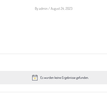
By
admin
/
August 24, 2023
Es wurden keine Ergebnisse gefunden.
H
i
n
w