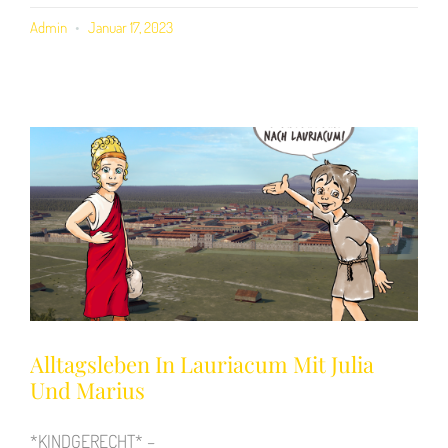
Admin
Januar 17, 2023
Alltagsleben In Lauriacum Mit Julia
Und Marius
*KINDGERECHT* –