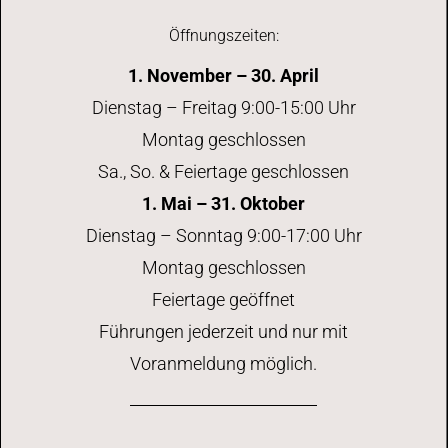
t
n
Öffnungszeiten:
i
s
1. November – 30. April
o
i
Dienstag – Freitag 9:00-15:00 Uhr
n
Montag geschlossen
c
Sa., So. & Feiertage geschlossen
h
1. Mai – 31. Oktober
Dienstag – Sonntag 9:00-17:00 Uhr
t
Montag geschlossen
e
Feiertage geöffnet
Führungen jederzeit und nur mit
n
Voranmeldung möglich.
-
N