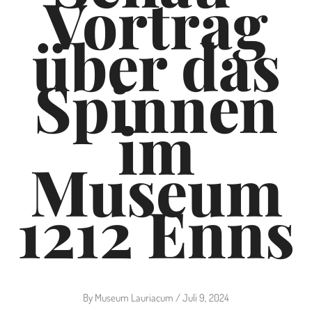
Vortrag
über das
Spinnen
im
Museum
1212 Enns
By
Museum Lauriacum
/
Juli 9, 2024