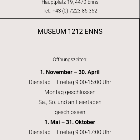
Hauptplatz 19, 4470 Enns
a
Tel.: +43 (0) 7223 85 362
v
MUSEUM 1212 ENNS
i
g
Öffnungszeiten:
a
1. November – 30. April
Dienstag – Freitag 9:00-15:00 Uhr
t
Montag geschlossen
i
Sa., So. und an Feiertagen
geschlossen
o
1. Mai – 31. Oktober
n
Dienstag – Freitag 9:00-17:00 Uhr