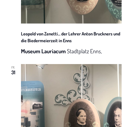
h
t
e
Leopold von Zenetti… der Lehrer Anton Bruckners und
n
die Biedermeierzeit in Enns
Museum Lauriacum
Stadtplatz Enns,
-
N
FR.
31
a
v
i
g