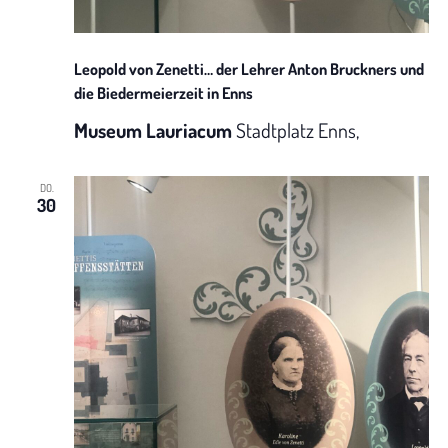
N
t
a
u
Leopold von Zenetti… der Lehrer Anton Bruckners und
v
die Biedermeierzeit in Enns
n
i
Museum Lauriacum
Stadtplatz Enns,
g
g
DO.
A
a
30
t
n
i
s
o
i
n
c