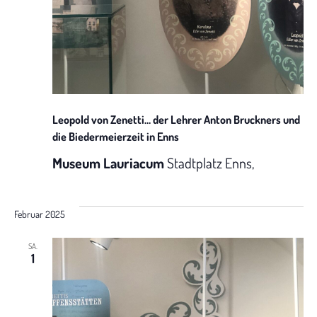
a
t
i
o
Leopold von Zenetti… der Lehrer Anton Bruckners und
die Biedermeierzeit in Enns
n
Museum Lauriacum
Stadtplatz Enns,
Februar 2025
SA.
1