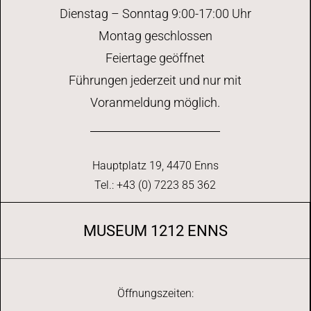
h
t
Dienstag – Sonntag 9:00-17:00 Uhr
t
u
Montag geschlossen
Feiertage geöffnet
e
n
Führungen jederzeit und nur mit
n
g
Voranmeldung möglich.
e
-
n
N
Hauptplatz 19, 4470 Enns
Tel.: +43 (0) 7223 85 362
a
v
MUSEUM 1212 ENNS
i
g
Öffnungszeiten: